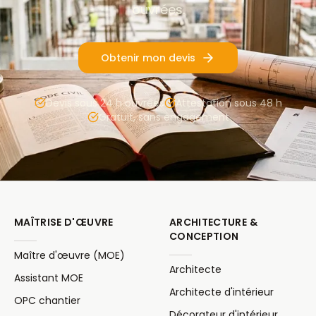
ouvrées.
Obtenir mon devis
Devis sous 24 h ouvrées
Attestation sous 48 h
Gratuit, sans engagement
MAÎTRISE D'ŒUVRE
ARCHITECTURE &
CONCEPTION
Maître d'œuvre (MOE)
Architecte
Assistant MOE
Architecte d'intérieur
OPC chantier
Décorateur d'intérieur