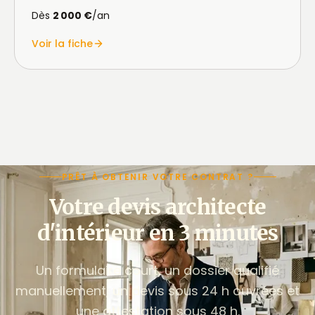
Dès
2 000 €
/an
Voir la fiche
PRÊT À OBTENIR VOTRE CONTRAT ?
Votre devis architecte
d'intérieur en 3 minutes
Un formulaire court, un dossier qualifié
manuellement, un devis sous 24 h ouvrées et
une attestation sous 48 h.