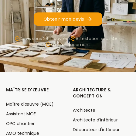
Obtenir mon devis
Devis sous 24 h ouvrées
Attestation sous 48 h
Sans engagement
MAÎTRISE D'ŒUVRE
ARCHITECTURE &
CONCEPTION
Maître d'œuvre (MOE)
Architecte
Assistant MOE
Architecte d'intérieur
OPC chantier
Décorateur d'intérieur
AMO technique