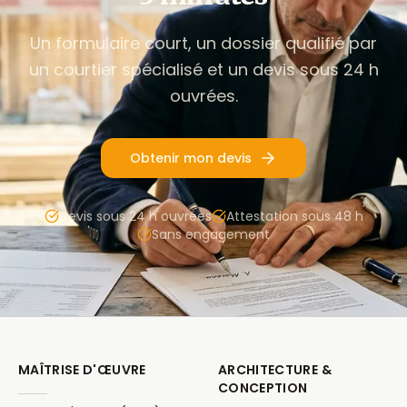
Un formulaire court, un dossier qualifié par
un courtier spécialisé et un devis sous 24 h
ouvrées.
Obtenir mon devis
Devis sous 24 h ouvrées
Attestation sous 48 h
Sans engagement
MAÎTRISE D'ŒUVRE
ARCHITECTURE &
CONCEPTION