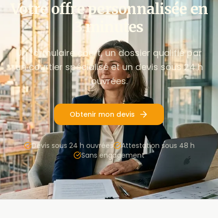
Votre offre personnalisée en
3 minutes
Un formulaire court, un dossier qualifié par
un courtier spécialisé et un devis sous 24 h
ouvrées.
Obtenir mon devis
Devis sous 24 h ouvrées
Attestation sous 48 h
Sans engagement