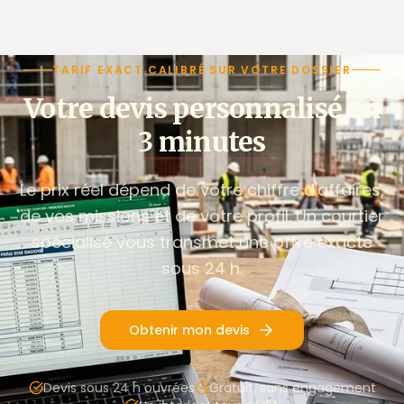
TARIF EXACT CALIBRÉ SUR VOTRE DOSSIER
Votre devis personnalisé en
3 minutes
Le prix réel dépend de votre chiffre d'affaires,
de vos missions et de votre profil. Un courtier
spécialisé vous transmet une offre exacte
sous 24 h.
Obtenir mon devis
Devis sous 24 h ouvrées
Gratuit, sans engagement