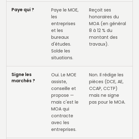
Paye qui ?
Paye le MOE,
Reçoit ses
les
honoraires du
entreprises
MOA (en général
et les
8 à 12 % du
bureaux
montant des
d'études.
travaux).
Solde les
situations.
Signe les
Oui. Le MOE
Non. Il rédige les
marchés ?
assiste,
pièces (DCE, AE,
conseille et
CCAP, CCTP)
propose —
mais ne signe
mais c'est le
pas pour le MOA.
MOA qui
contracte
avec les
entreprises.