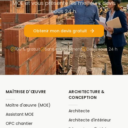
MOE et vous présente les meilleurs devis
sous 24 h.
Obtenir mon devis gratuit
100 % gratuit
Sans engagement
Devis sous 24 h
MAÎTRISE D'ŒUVRE
ARCHITECTURE &
CONCEPTION
Maître d'œuvre (MOE)
Architecte
Assistant MOE
Architecte d'intérieur
OPC chantier