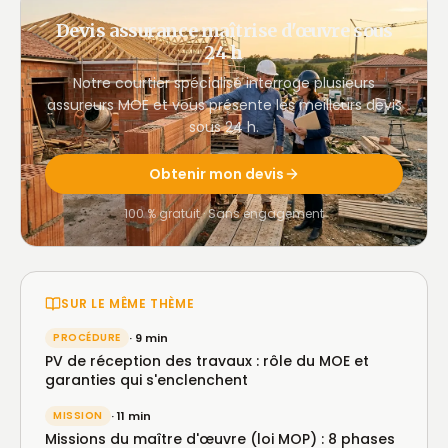
Devis assurance maîtrise d'œuvre sous
24 h
Notre courtier spécialisé interroge plusieurs
assureurs MOE et vous présente les meilleurs devis
sous 24 h.
Obtenir mon devis
100 % gratuit · Sans engagement
SUR LE MÊME THÈME
PROCÉDURE
· 9 min
PV de réception des travaux : rôle du MOE et
garanties qui s'enclenchent
MISSION
· 11 min
Missions du maître d'œuvre (loi MOP) : 8 phases