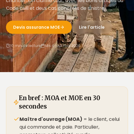
chantier. On clarifie tout, avec les bons articles du
Code civil et deux cas concrets de sinistre.
Devis assurance MOE
Lire l'article
10 min de lecture
Mis à jour mai 2026
En bref : MOA et MOE en 30
secondes
Maître d'ouvrage (MOA)
= le client, celui
qui commande et paie. Particulier,