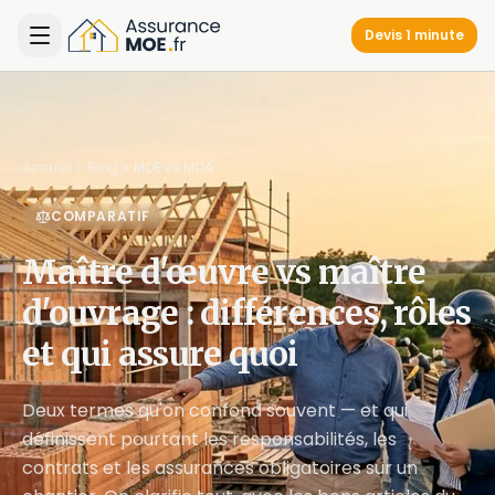
Devis 1 minute
Accueil
Blog
MOE vs MOA
COMPARATIF
Maître d'œuvre vs maître
d'ouvrage : différences, rôles
et qui assure quoi
Deux termes qu'on confond souvent — et qui
définissent pourtant les responsabilités, les
contrats et les assurances obligatoires sur un