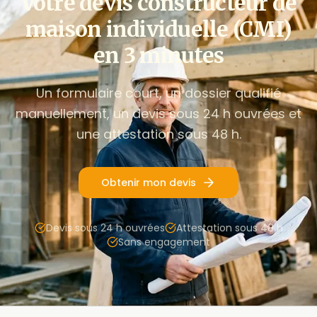
Votre devis constructeur de
maison individuelle (CMI)
en 3 minutes
Un formulaire court, un dossier qualifié
manuellement, un devis sous 24 h ouvrées et
une attestation sous 48 h.
Obtenir mon devis
Devis sous 24 h ouvrées
Attestation sous 48 h
Sans engagement