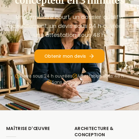
concepteur en 3 minutes
Un formulaire court, un dossier qualifié
manuellement, un devis sous 24 h ouvrées et
une attestation sous 48 h.
Obtenir mon devis
Devis sous 24 h ouvrées
Attestation sous 48 h
Sans engagement
MAÎTRISE D'ŒUVRE
ARCHITECTURE &
CONCEPTION