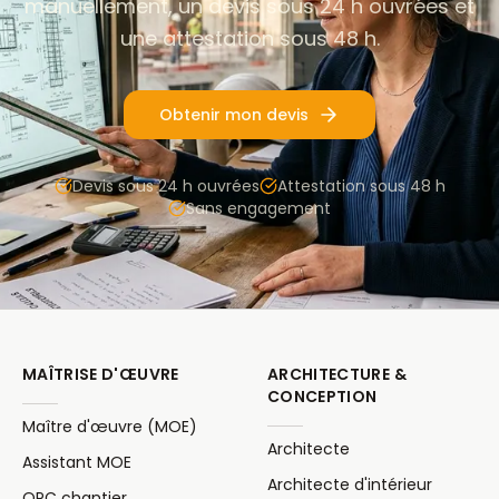
manuellement, un devis sous 24 h ouvrées et
une attestation sous 48 h.
Obtenir mon devis
Devis sous 24 h ouvrées
Attestation sous 48 h
Sans engagement
MAÎTRISE D'ŒUVRE
ARCHITECTURE &
CONCEPTION
Maître d'œuvre (MOE)
Architecte
Assistant MOE
Architecte d'intérieur
OPC chantier