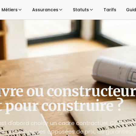
Métiers
Assurances
Statuts
Tarifs
Gui
vre ou constructeur
t pour construire ?
est d'abord choisir un cadre contractuel. CCMI loi 
e : deux logiques opposées de prix, de garanties 