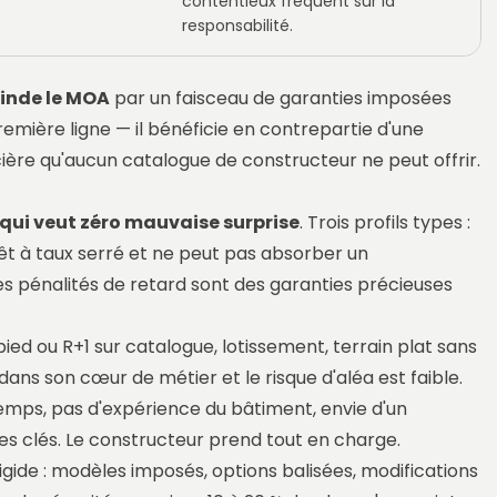
contentieux fréquent sur la
responsabilité.
linde le MOA
par un faisceau de garanties imposées
remière ligne — il bénéficie en contrepartie d'une
ière qu'aucun catalogue de constructeur ne peut offrir.
ui veut zéro mauvaise surprise
. Trois profils types :
êt à taux serré et ne peut pas absorber un
s pénalités de retard sont des garanties précieuses
ied ou R+1 sur catalogue, lotissement, terrain plat sans
dans son cœur de métier et le risque d'aléa est faible.
mps, pas d'expérience du bâtiment, envie d'un
es clés. Le constructeur prend tout en charge.
gide : modèles imposés, options balisées, modifications