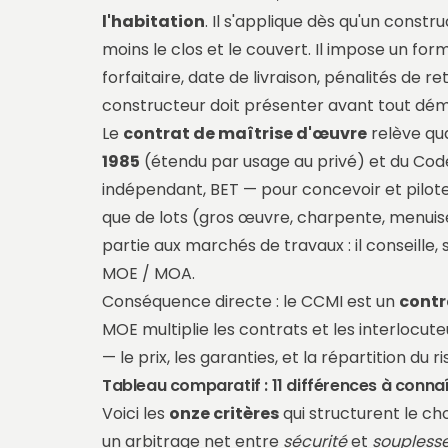
l'habitation
. Il s'applique dès qu'un constr
moins le clos et le couvert. Il impose un forma
forfaitaire, date de livraison, pénalités de r
constructeur doit présenter avant tout dé
Le
contrat de maîtrise d'œuvre
relève qua
1985
(étendu par usage au privé) et du Code
indépendant, BET — pour concevoir et pilot
que de lots (gros œuvre, charpente, menuiser
partie aux marchés de travaux : il conseille, 
MOE / MOA
.
Conséquence directe : le CCMI est un
contr
MOE multiplie les contrats et les interlocute
— le prix, les garanties, et la répartition du ri
Tableau comparatif : 11 différences à conna
Voici les
onze critères
qui structurent le cho
un arbitrage net entre
sécurité
et
soupless