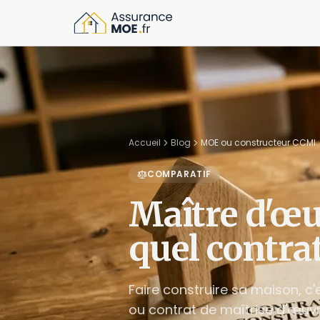
Accueil
Blog
MOE ou constructeur CCMI
COMPARATIF
Maître d'œu
quel contra
Faire construire sa maison, c'
ou contrat de maîtrise d'œuvr