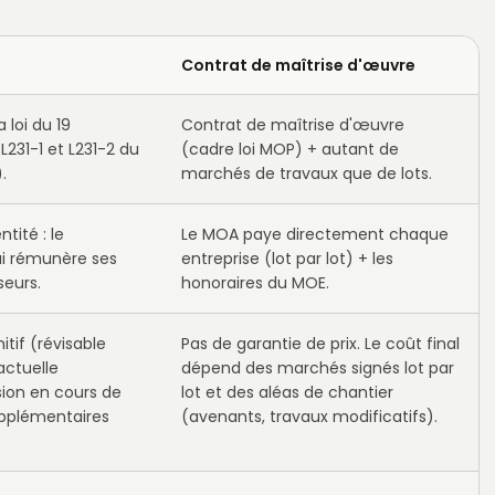
Contrat de maîtrise d'œuvre
 loi du 19
Contrat de maîtrise d'œuvre
L231-1 et L231-2 du
(cadre loi MOP) + autant de
.
marchés de travaux que de lots.
tité : le
Le MOA paye directement chaque
qui rémunère ses
entreprise (lot par lot) + les
seurs.
honoraires du MOE.
itif (révisable
Pas de garantie de prix. Le coût final
actuelle
dépend des marchés signés lot par
sion en cours de
lot et des aléas de chantier
upplémentaires
(avenants, travaux modificatifs).