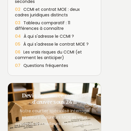
secondes
02
CCMI et contrat MOE : deux
cadres juridiques distincts
03
Tableau comparatif : 11
différences à connaître
04
À qui s'adresse le CCMI ?
05
À qui s'adresse le contrat MOE ?
06
Les vrais risques du CCMI (et
comment les anticiper)
07
Questions fréquentes
Devis assurance maîtrise
d'œuvre sous 24 h
Notre courtier spécialisé interroge
plusieurs assureurs MOE et vous
présente les meilleurs devis sous 24 h.