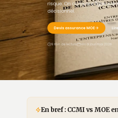
risque. On compare ligne par 
décisionnel.
Devis assurance MOE
Lir
9 min de lecture
Mis à jour mai 2026
En bref : CCMI vs MOE e