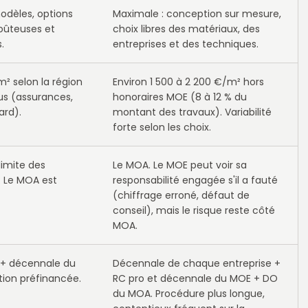
odèles, options
Maximale : conception sur mesure,
coûteuses et
choix libres des matériaux, des
.
entreprises et des techniques.
m² selon la région
Environ 1 500 à 2 200 €/m² hors
us (assurances,
honoraires MOE (8 à 12 % du
ard).
montant des travaux). Variabilité
forte selon les choix.
limite des
Le MOA. Le MOE peut voir sa
. Le MOA est
responsabilité engagée s'il a fauté
(chiffrage erroné, défaut de
conseil), mais le risque reste côté
MOA.
O + décennale du
Décennale de chaque entreprise +
tion préfinancée.
RC pro et décennale du MOE + DO
du MOA. Procédure plus longue,