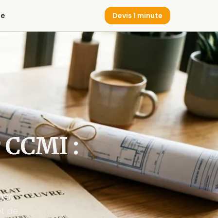
de
Devis 1 minute
 CCMI :
1990
et de