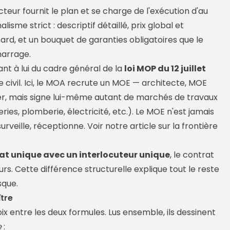
ucteur fournit le plan et se charge de l'exécution d'au
lisme strict : descriptif détaillé, prix global et
etard, et un bouquet de garanties obligatoires que le
marrage.
nt à lui du cadre général de la
loi MOP du 12 juillet
 civil. Ici, le MOA recrute un MOE — architecte, MOE
er, mais signe lui-même autant de marchés de travaux
ies, plomberie, électricité, etc.). Le MOE n'est jamais
surveille, réceptionne.
Voir notre article sur la frontière
at unique avec un interlocuteur unique
, le contrat
urs. Cette différence structurelle explique tout le reste
sque.
ître
ix entre les deux formules. Lus ensemble, ils dessinent
e
: