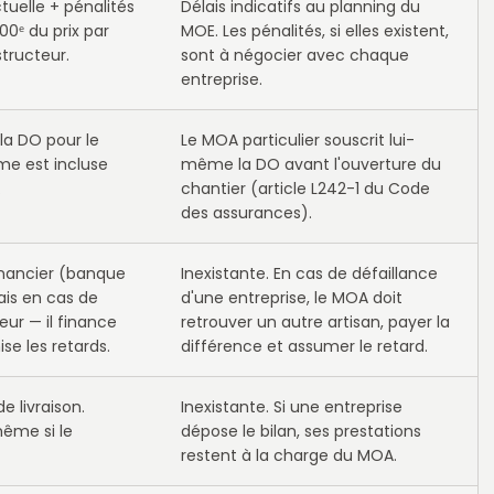
tuelle + pénalités
Délais indicatifs au planning du
00ᵉ du prix par
MOE. Les pénalités, si elles existent,
structeur.
sont à négocier avec chaque
entreprise.
la DO pour le
Le MOA particulier souscrit lui-
e est incluse
même la DO avant l'ouverture du
.
chantier (article L242-1 du Code
des assurances).
financier (banque
Inexistante. En cas de défaillance
ais en cas de
d'une entreprise, le MOA doit
eur — il finance
retrouver un autre artisan, payer la
e les retards.
différence et assumer le retard.
e livraison.
Inexistante. Si une entreprise
ême si le
dépose le bilan, ses prestations
restent à la charge du MOA.