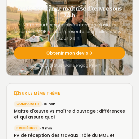
Devis assurance maîtrise d'œuvre sous
24 h
Notre courtier spécialisé interroge plusieurs
assureurs MOE et vous présente les meilleurs devis
sous 24 h.
Obtenir mon devis
100 % gratuit · Sans engagement
SUR LE MÊME THÈME
COMPARATIF
· 10 min
Maître d'œuvre vs maître d'ouvrage : différences
et qui assure quoi
PROCÉDURE
· 9 min
PV de réception des travaux : rôle du MOE et