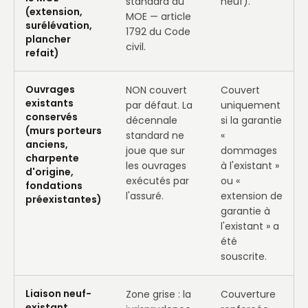
standard du
neuf).
(extension,
MOE — article
surélévation,
1792 du Code
plancher
civil.
refait)
Ouvrages
NON couvert
Couvert
existants
par défaut. La
uniquement
conservés
décennale
si la garantie
(murs porteurs
standard ne
«
anciens,
joue que sur
dommages
charpente
les ouvrages
à l'existant »
d'origine,
exécutés par
ou «
fondations
l'assuré.
extension de
préexistantes)
garantie à
l'existant » a
été
souscrite.
Liaison neuf-
Zone grise : la
Couverture
existant