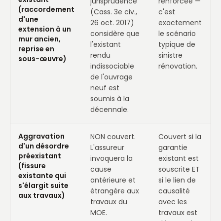
jurisprudence
renforcée —
(raccordement
(Cass. 3e civ.,
c'est
d'une
26 oct. 2017)
exactement
extension à un
considère que
le scénario
mur ancien,
l'existant
typique de
reprise en
rendu
sinistre
sous-œuvre)
indissociable
rénovation.
de l'ouvrage
neuf est
soumis à la
décennale.
Aggravation
NON couvert.
Couvert si la
d'un désordre
L'assureur
garantie
préexistant
invoquera la
existant est
(fissure
cause
souscrite ET
existante qui
antérieure et
si le lien de
s'élargit suite
étrangère aux
causalité
aux travaux)
travaux du
avec les
MOE.
travaux est