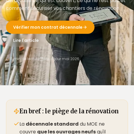
On détaille ce qui est couvert, ce qui ne l'est pas, et
comment sécuriser vos chantiers de rénovation.
Vérifier mon contrat décennale
Lire l'article
11 min de lecture
Mis à jour mai 2026
En bref : le piège de la rénovation
La
décennale standard
du MOE ne
couvre
que les ouvrages neufs
qu'il