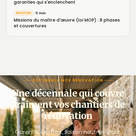
garanties qui s'enclenchent
MISSION
· 11 min
Missions du maître d'œuvre (loi MOP) : 8 phases
et couvertures
DÉCENNALE MOE RÉNOVATION
Une décennale qui couvre
vraiment vos chantiers de
rénovation
Garantie existant, liaison neuf-existant,