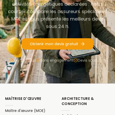
activités énergétiques déclarées : notre
courtier compare les assureurs spécialisés
MOE et vous présente les meilleurs devis
sous 24 h.
Obtenir mon devis gratuit
100 % gratuit
Sans engagement
Devis sous 24 h
MAÎTRISE D'ŒUVRE
ARCHITECTURE &
CONCEPTION
Maître d'œuvre (MOE)