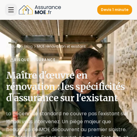
Devis 1 minute
Accueil
Blog
MOE rénovation et existant
RISQUE ASSURANCE
Maître d'œuvre en
rénovation : les spécificités
d'assurance sur l'existant
La décennale standard ne couvre pas l'existant sur
lequel vous intervenez. Un piège majeur que
beaucoup de MOE découvrent au premier sinistre.